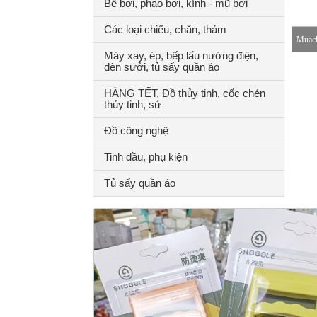
Bể bơi, phao bơi, kính - mũ bơi
Các loại chiếu, chăn, thảm
Muach
Máy xay, ép, bếp lẩu nướng điện,
đèn sưởi, tủ sấy quần áo
8-18h
HÀNG TẾT, Đồ thủy tinh, cốc chén
thủy tinh, sứ
Đồ công nghệ
Tinh dầu, phụ kiện
Tủ sấy quần áo