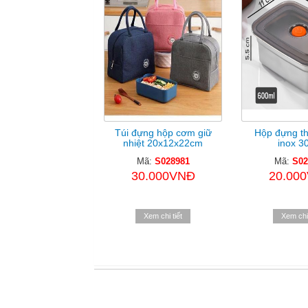
Túi đựng hộp cơm giữ
Hộp đựng t
nhiệt 20x12x22cm
inox 30
Mã:
S028981
Mã:
S02
30.000VNĐ
20.00
Xem chi tiết
Xem chi 