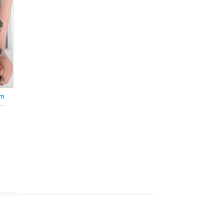
ẩm
..