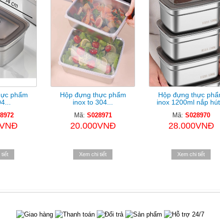
hực phẩm
Hộp đựng thực phẩm
Hộp đựng thực ph
4...
inox to 304...
inox 1200ml nắp hút.
8972
Mã:
S028971
Mã:
S028970
0VNĐ
20.000VNĐ
28.000VNĐ
tiết
Xem chi tiết
Xem chi tiết