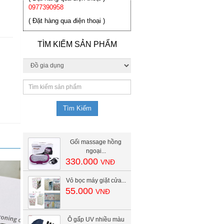
0977390958
( Đặt hàng qua điện thoại )
TÌM KIẾM SẢN PHẨM
Gối massage hồng
ngoại...
330.000
VNĐ
Vỏ bọc máy giặt cửa...
55.000
VNĐ
Ô gấp UV nhiều màu