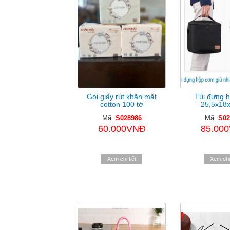
Gói giấy rút khăn mặt
Túi đựng 
cotton 100 tờ
25,5x18
Mã:
S028986
Mã:
S02
60.000VNĐ
85.00
Xem chi tiết
Xem chi 