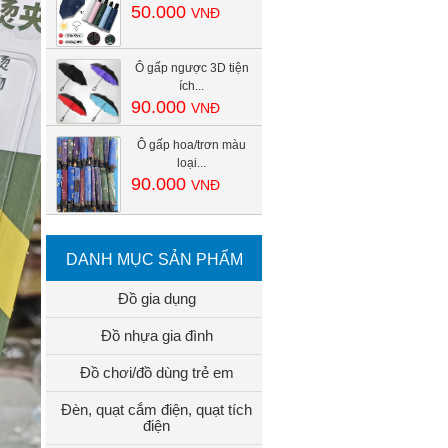
50.000
VNĐ
Ô gấp ngược 3D tiện
ích...
90.000
VNĐ
Ô gấp hoa/trơn màu
loại...
90.000
VNĐ
DANH MỤC SẢN PHẨM
Đồ gia dụng
Đồ nhựa gia đình
Đồ chơi/đồ dùng trẻ em
Đèn, quạt cắm điện, quạt tích
điện