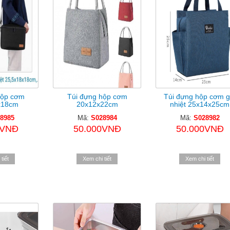
hộp cơm
Túi đựng hộp cơm
Túi đựng hộp cơm g
x18cm
20x12x22cm
nhiệt 25x14x25cm
8985
Mã:
S028984
Mã:
S028982
0VNĐ
50.000VNĐ
50.000VNĐ
tiết
Xem chi tiết
Xem chi tiết