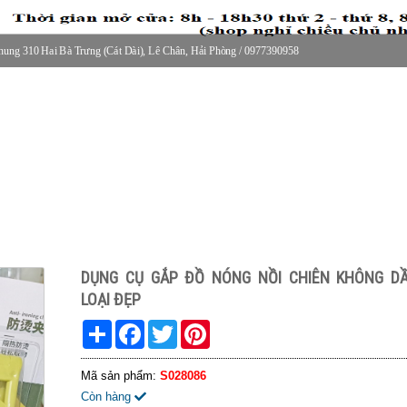
ung 310 Hai Bà Trưng (Cát Dài), Lê Chân, Hải Phòng / 0977390958
30 thứ 2 - thứ 7, 8-11h30 sáng Chủ nhật, nghỉ chiều CN
DỤNG CỤ GẮP ĐỒ NÓNG NỒI CHIÊN KHÔNG DẦ
LOẠI ĐẸP
Share
Facebook
Twitter
Pinterest
Mã sản phẩm:
S028086
Còn hàng