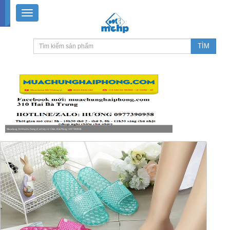
Muachung 310 Hai Bà Trưng (Cát Dài), Lê Chân, Hải Phòng / 0977390958
8-18h30 thứ 2 - thứ 7, 8-11h30 sáng Chủ nhật, nghỉ chiều CN