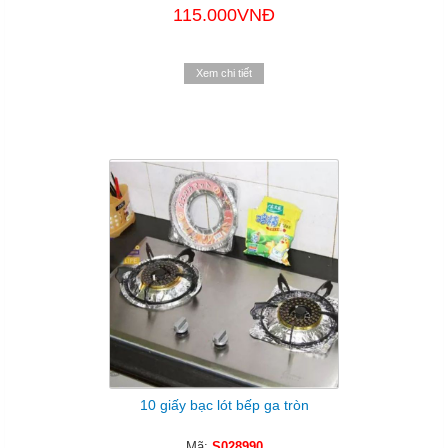
115.000VNĐ
Xem chi tiết
10 giấy bạc lót bếp ga tròn
Mã:
S028990