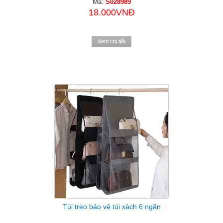
Mã:
S028989
18.000VNĐ
Xem chi tiết
Túi treo bảo vệ túi xách 6 ngăn