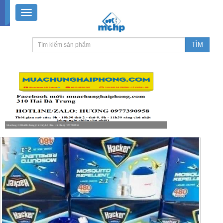
Muachung 310 Hai Bà Trưng (Cát Dài), Lê Chân, Hải Phòng / 0977390958
8-18h30 thứ 2 - thứ 7, 8-11h30 sáng Chủ nhật, nghỉ chiều CN