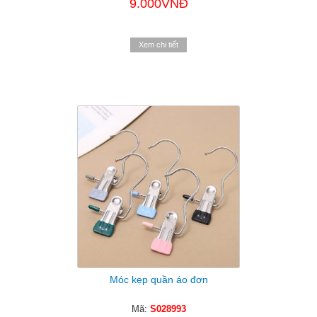
9.000VNĐ
Xem chi tiết
Móc kẹp quần áo đơn
Mã:
S028993