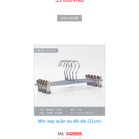
55.000VNĐ
Xem chi tiết
Móc kẹp quần áo đôi dài (31cm)
Mã:
S028994