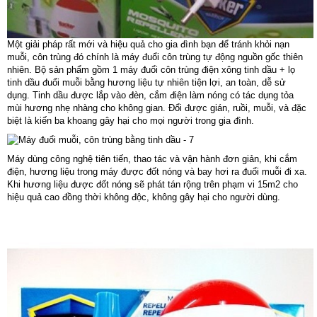
Một giải pháp rất mới và hiệu quả cho gia đình bạn để tránh khỏi nạn
muỗi, côn trùng đó chính là máy đuổi côn trùng tự động nguồn gốc thiên
nhiên. Bộ sản phẩm gồm 1 máy đuổi côn trùng điện xông tinh dầu + lọ
tinh dầu đuổi muỗi bằng hương liệu tự nhiên tiện lợi, an toàn, dễ sử
dụng. Tinh dầu được lắp vào đèn, cắm điện làm nóng có tác dụng tỏa
mùi hương nhẹ nhàng cho không gian. Đổi được gián, ruồi, muỗi, và đặc
biệt là kiến ba khoang gây hại cho mọi người trong gia đình.
Máy dùng công nghệ tiên tiến, thao tác và vận hành đơn giản, khi cắm
điện, hương liệu trong máy được đốt nóng và bay hơi ra đuổi muỗi đi xa.
Khi hương liệu được đốt nóng sẽ phát tán rộng trên phạm vi 15m2 cho
hiệu quả cao đồng thời không độc, không gây hại cho người dùng.