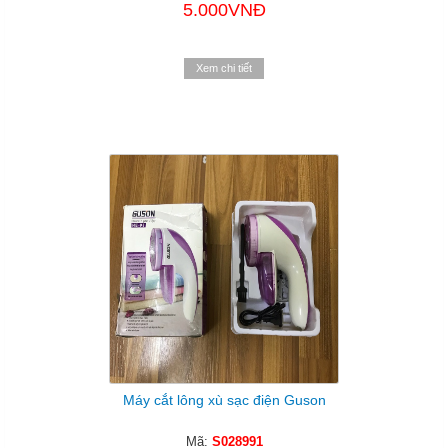
5.000VNĐ
Xem chi tiết
Máy cắt lông xù sạc điện Guson
Mã:
S028991