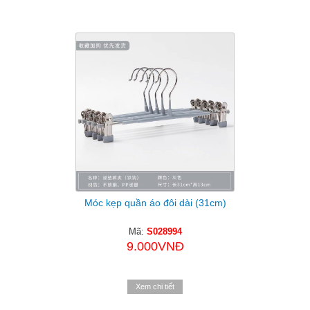
Móc kẹp quần áo đôi dài (31cm)
Mã:
S028994
9.000VNĐ
Xem chi tiết