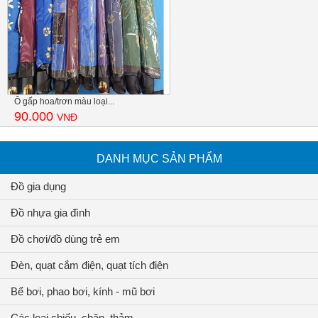
Ô gấp hoa/trơn màu loại...
90.000
VNĐ
DANH MỤC SẢN PHẨM
Đồ gia dụng
Đồ nhựa gia đình
Đồ chơi/đồ dùng trẻ em
Đèn, quạt cắm điện, quạt tích điện
Bể bơi, phao bơi, kính - mũ bơi
Các loại chiếu, chăn, thảm