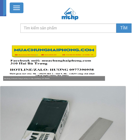
Muachung 310 Hai Bà Trưng (Cát Dài), Lê Chân, Hải Phòng / 0977390958
8-18h30 thứ 2 - thứ 7, 8-11h30 sáng Chủ nhật, nghỉ chiều CN