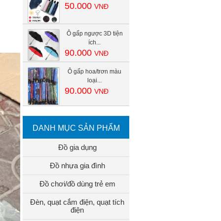
50.000
VNĐ
Ô gấp ngược 3D tiện
ích...
90.000
VNĐ
Ô gấp hoa/trơn màu
loại...
90.000
VNĐ
DANH MỤC SẢN PHẨM
Đồ gia dụng
Đồ nhựa gia đình
Đồ chơi/đồ dùng trẻ em
Đèn, quạt cắm điện, quạt tích
điện