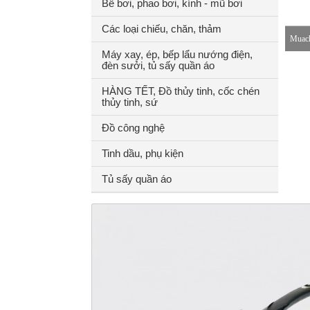
Bể bơi, phao bơi, kính - mũ bơi
Các loại chiếu, chăn, thảm
Muach
Máy xay, ép, bếp lẩu nướng điện,
đèn sưởi, tủ sấy quần áo
8-18h
HÀNG TẾT, Đồ thủy tinh, cốc chén
thủy tinh, sứ
Đồ công nghệ
Tinh dầu, phụ kiện
Tủ sấy quần áo