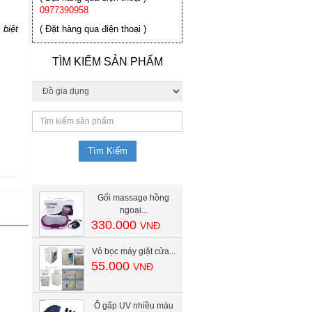
0977390958
 biệt
( Đặt hàng qua điện thoại )
TÌM KIẾM SẢN PHẨM
Gối massage hồng
ngoại...
330.000
VNĐ
Vỏ bọc máy giặt cửa...
55.000
VNĐ
.
Ô gấp UV nhiều màu