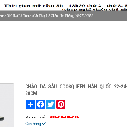
ung 310 Hai Bà Trưng (Cát Dài), Lê Chân, Hải Phòng / 0977390958
30 thứ 2 - thứ 7, 8-11h30 sáng Chủ nhật, nghỉ chiều CN
CHẢO ĐÁ SÂU COOKQUEEN HÀN QUỐC 22-24-
28CM
Share
Facebook
Twitter
Pinterest
Mã sản phẩm:
400-410-430-450k
Còn hàng