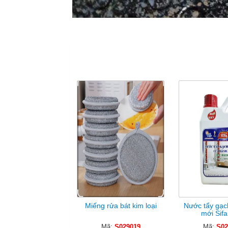
S
Miếng rửa bát kim loại
Nước tẩy gạc
mới Sifa
Mã:
S029019
Mã:
S02