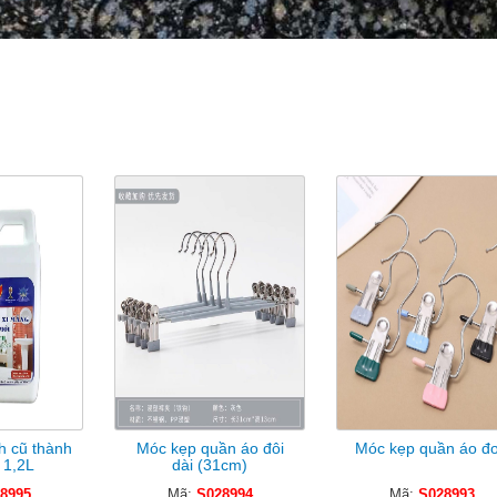
ản Phẩm Cùng Loại
h cũ thành
Móc kẹp quần áo đôi
Móc kẹp quần áo đ
 1,2L
dài (31cm)
8995
Mã:
S028994
Mã:
S028993