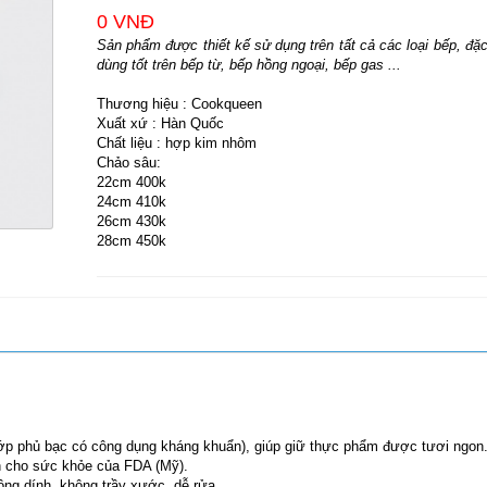
0 VNĐ
Sản phẩm được thiết kế sử dụng trên tất cả các loại bếp, đặc
dùng tốt trên bếp từ, bếp hồng ngoại, bếp gas ...
Thương hiệu : Cookqueen
Xuất xứ : Hàn Quốc
Chất liệu : hợp kim nhôm
Chảo sâu:
22cm 400k
24cm 410k
26cm 430k
28cm 450k
 (lớp phủ bạc có công dụng kháng khuẩn), giúp giữ thực phẩm được tươi ngon
n cho sức khỏe của FDA (Mỹ).
ông dính, không trầy xước, dễ rửa.