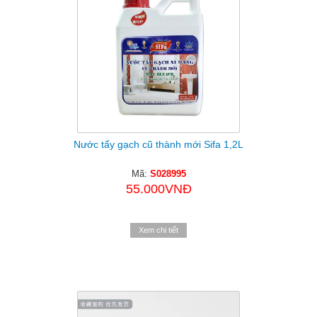
Nước tẩy gạch cũ thành mới Sifa 1,2L
Mã:
S028995
55.000VNĐ
Xem chi tiết