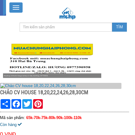
Muachung 310 Hai Bà Trưng (Cát Dài), Lê Chân, Hải Phòng / 0977390958
8-18h30 thứ 2 - thứ 7, 8-11h30 sáng Chủ nhật, nghỉ chiều CN
CHẢO CV HOUSE 18,20,22,24,26,28,30CM
Share
Facebook
Twitter
Pinterest
Mã sản phẩm:
65k-70k-75k-80k-90k-100k-110k
Còn hàng
0 VNĐ