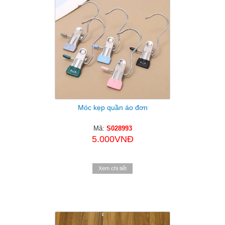
Móc kẹp quần áo đơn
Mã:
S028993
5.000VNĐ
Xem chi tiết