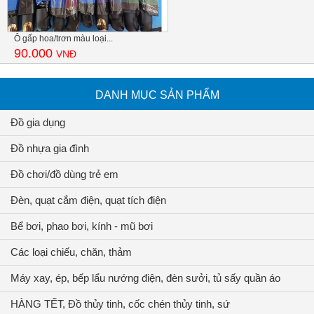
Ô gấp hoa/trơn màu loại...
90.000
VNĐ
DANH MỤC SẢN PHẨM
Đồ gia dụng
Đồ nhựa gia đình
Đồ chơi/đồ dùng trẻ em
Đèn, quạt cắm điện, quạt tích điện
Bể bơi, phao bơi, kính - mũ bơi
Các loại chiếu, chăn, thảm
Máy xay, ép, bếp lẩu nướng điện, đèn sưởi, tủ sấy quần áo
HÀNG TẾT, Đồ thủy tinh, cốc chén thủy tinh, sứ