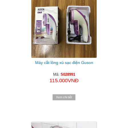
Máy cắt lông xù sạc điện Guson
Mã:
S028991
115.000VNĐ
Xem chi tiết