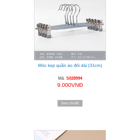
Móc kẹp quần áo đôi dài (31cm)
Mã:
S028994
9.000VNĐ
Xem chi tiết