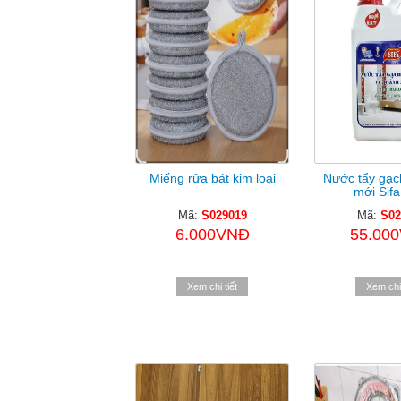
Miếng rửa bát kim loại
Nước tẩy gạc
mới Sifa
Mã:
S029019
Mã:
S02
6.000VNĐ
55.00
Xem chi tiết
Xem chi 