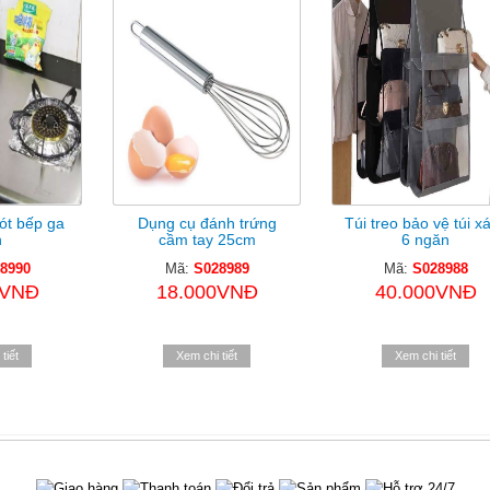
lót bếp ga
Dụng cụ đánh trứng
Túi treo bảo vệ túi x
n
cầm tay 25cm
6 ngăn
8990
Mã:
S028989
Mã:
S028988
0VNĐ
18.000VNĐ
40.000VNĐ
tiết
Xem chi tiết
Xem chi tiết