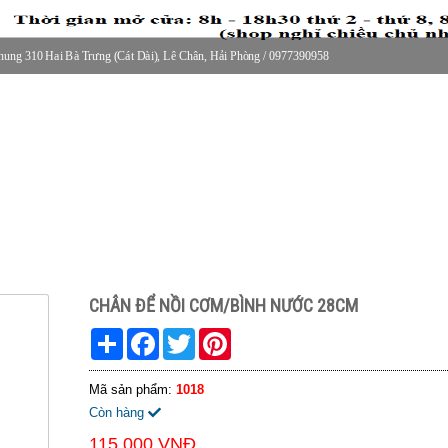
ung 310 Hai Bà Trưng (Cát Dài), Lê Chân, Hải Phòng / 0977390958
30 thứ 2 - thứ 7, 8-11h30 sáng Chủ nhật, nghỉ chiều CN
CHÂN ĐỂ NỒI CƠM/BÌNH NƯỚC 28CM
Share
Facebook
Twitter
Pinterest
Mã sản phẩm:
1018
Còn hàng
115.000 VNĐ