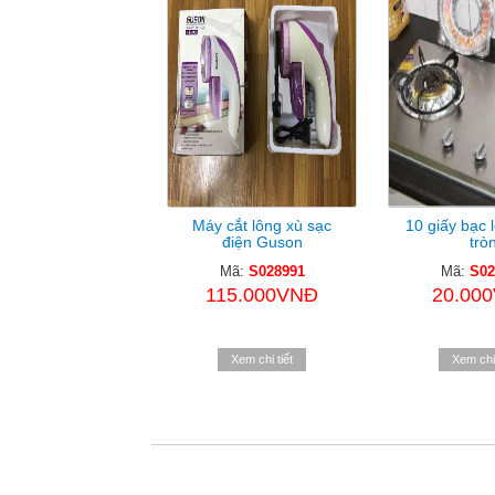
Máy cắt lông xù sạc
10 giấy bạc 
điện Guson
trò
Mã:
S028991
Mã:
S02
115.000VNĐ
20.00
Xem chi tiết
Xem chi 