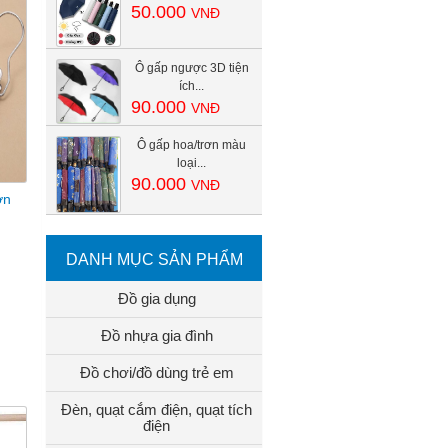
50.000
VNĐ
Ô gấp ngược 3D tiện
ích...
90.000
VNĐ
Ô gấp hoa/trơn màu
loại...
90.000
VNĐ
ơn
DANH MỤC SẢN PHẨM
Đồ gia dụng
Đồ nhựa gia đình
Đồ chơi/đồ dùng trẻ em
Đèn, quạt cắm điện, quạt tích
điện