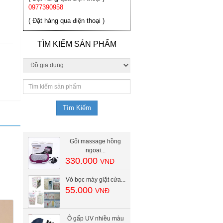
0977390958
( Đặt hàng qua điện thoại )
TÌM KIẾM SẢN PHẨM
Gối massage hồng
ngoại...
330.000
VNĐ
Vỏ bọc máy giặt cửa...
55.000
VNĐ
Ô gấp UV nhiều màu