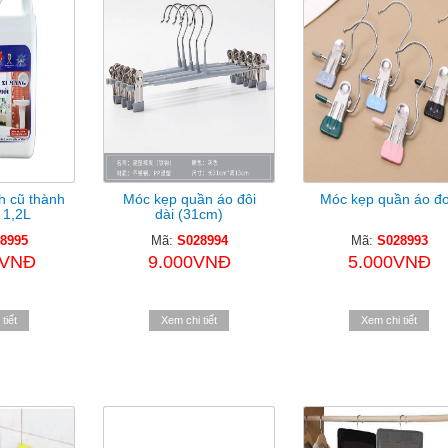
h cũ thành
Móc kẹp quần áo đôi
Móc kẹp quần áo đ
 1,2L
dài (31cm)
8995
Mã:
S028994
Mã:
S028993
0VNĐ
9.000VNĐ
5.000VNĐ
tiết
Xem chi tiết
Xem chi tiết