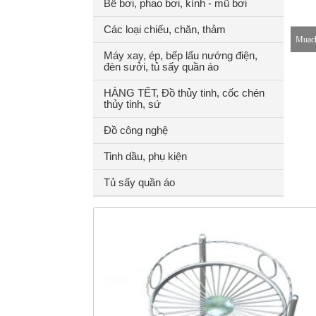
Bể bơi, phao bơi, kính - mũ bơi
Các loại chiếu, chăn, thảm
Muach
Máy xay, ép, bếp lẩu nướng điện,
đèn sưởi, tủ sấy quần áo
8-18h
HÀNG TẾT, Đồ thủy tinh, cốc chén
thủy tinh, sứ
Đồ công nghệ
Tinh dầu, phụ kiện
Tủ sấy quần áo