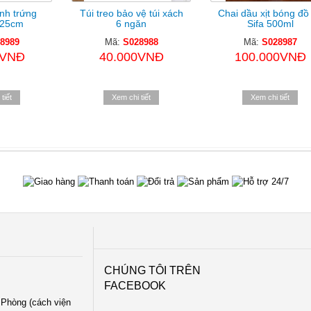
nh trứng
Túi treo bảo vệ túi xách
Chai dầu xịt bóng đồ
 25cm
6 ngăn
Sifa 500ml
8989
Mã:
S028988
Mã:
S028987
0VNĐ
40.000VNĐ
100.000VNĐ
tiết
Xem chi tiết
Xem chi tiết
CHÚNG TÔI TRÊN
FACEBOOK
i Phòng (cách viện