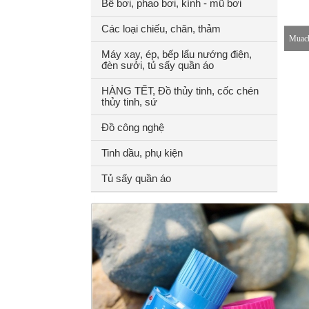
Bể bơi, phao bơi, kính - mũ bơi
Các loại chiếu, chăn, thảm
Muach
Máy xay, ép, bếp lẩu nướng điện,
đèn sưởi, tủ sấy quần áo
8-18h
HÀNG TẾT, Đồ thủy tinh, cốc chén
thủy tinh, sứ
Đồ công nghệ
Tinh dầu, phụ kiện
Tủ sấy quần áo