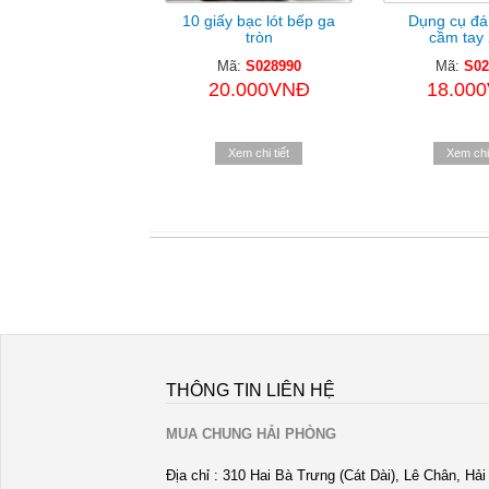
10 giấy bạc lót bếp ga
Dụng cụ đá
tròn
cầm tay
Mã:
S028990
Mã:
S02
20.000VNĐ
18.00
Xem chi tiết
Xem chi 
THÔNG TIN LIÊN HỆ
MUA CHUNG HẢI PHÒNG
Địa chỉ : 310 Hai Bà Trưng (Cát Dài), Lê Chân, Hả