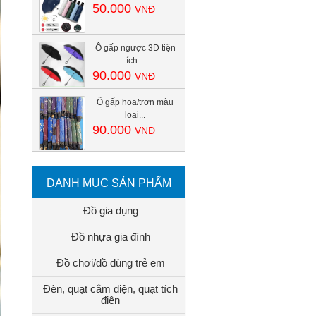
50.000
VNĐ
Ô gấp ngược 3D tiện
ích...
90.000
VNĐ
Ô gấp hoa/trơn màu
loại...
90.000
VNĐ
DANH MỤC SẢN PHẨM
Đồ gia dụng
Đồ nhựa gia đình
Đồ chơi/đồ dùng trẻ em
Đèn, quạt cắm điện, quạt tích
điện