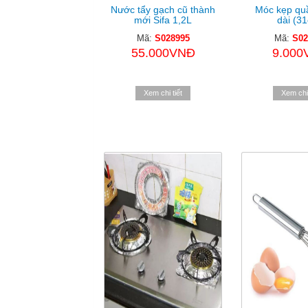
Nước tẩy gạch cũ thành
Móc kẹp quầ
mới Sifa 1,2L
dài (3
Mã:
S028995
Mã:
S02
55.000VNĐ
9.000
Xem chi tiết
Xem chi 