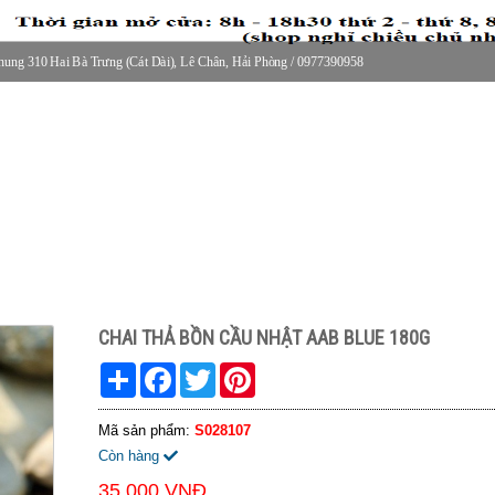
ung 310 Hai Bà Trưng (Cát Dài), Lê Chân, Hải Phòng / 0977390958
30 thứ 2 - thứ 7, 8-11h30 sáng Chủ nhật, nghỉ chiều CN
CHAI THẢ BỒN CẦU NHẬT AAB BLUE 180G
Share
Facebook
Twitter
Pinterest
Mã sản phẩm:
S028107
Còn hàng
35.000 VNĐ