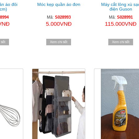
n áo đôi
Móc kẹp quần áo đơn
Máy cắt lông xù sạ
1cm)
điện Guson
8994
Mã:
S028993
Mã:
S028991
VNĐ
5.000VNĐ
115.000VNĐ
tiết
Xem chi tiết
Xem chi tiết