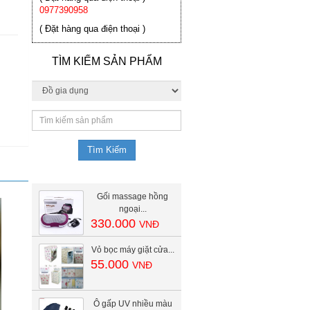
0977390958
( Đặt hàng qua điện thoại )
TÌM KIẾM SẢN PHẨM
Gối massage hồng
ngoại...
330.000
VNĐ
Vỏ bọc máy giặt cửa...
55.000
VNĐ
Ô gấp UV nhiều màu