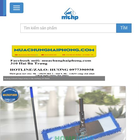
Muachung 310 Hai Bà Trưng (Cát Dài), Lê Chân, Hải Phòng / 0977390958
8-18h30 thứ 2 - thứ 7, 8-11h30 sáng Chủ nhật, nghỉ chiều CN