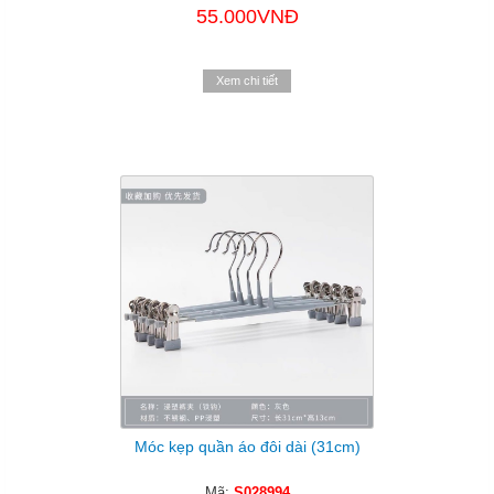
55.000VNĐ
Xem chi tiết
Móc kẹp quần áo đôi dài (31cm)
Mã:
S028994