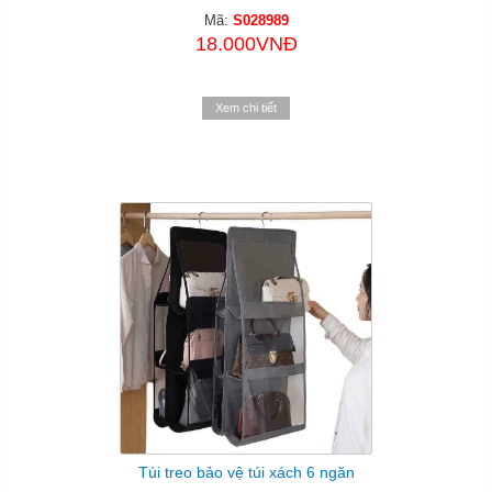
Mã:
S028989
18.000VNĐ
Xem chi tiết
Túi treo bảo vệ túi xách 6 ngăn