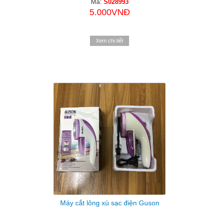
Mã:
S028993
5.000VNĐ
Xem chi tiết
Máy cắt lông xù sạc điện Guson