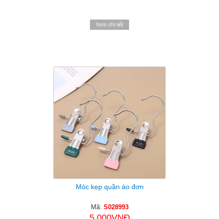
Xem chi tiết
Móc kẹp quần áo đơn
Mã:
S028993
5.000VNĐ