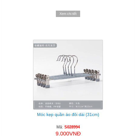
Xem chi tiết
Móc kẹp quần áo đôi dài (31cm)
Mã:
S028994
9.000VNĐ