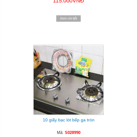
115.000VNĐ
Xem chi tiết
10 giấy bạc lót bếp ga tròn
Mã:
S028990