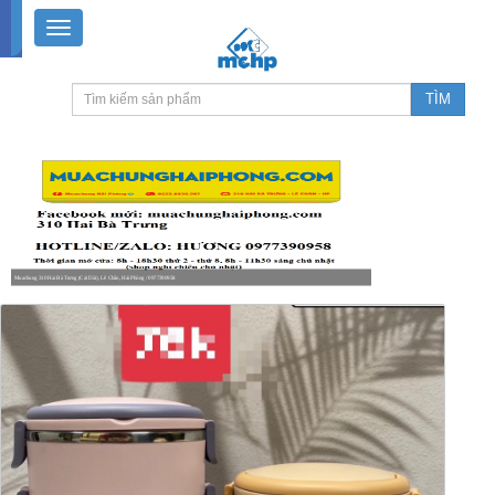
Muachung 310 Hai Bà Trưng (Cát Dài), Lê Chân, Hải Phòng / 0977390958
8-18h30 thứ 2 - thứ 7, 8-11h30 sáng Chủ nhật, nghỉ chiều CN