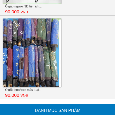
Ô gấp ngược 3D tiện ích...
90.000
VNĐ
Ô gấp hoa/trơn màu loại...
90.000
VNĐ
DANH MỤC SẢN PHẨM