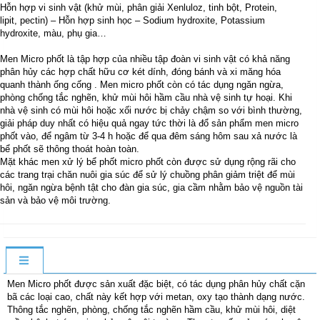
Hỗn hợp vi sinh vật (khử mùi, phân giải Xenluloz, tinh bột, Protein,
lipit, pectin) – Hỗn hợp sinh học – Sodium hydroxite, Potassium
hydroxite, màu, phụ gia…
Men Micro phốt là tập hợp của nhiều tập đoàn vi sinh vật có khả năng
phân hủy các hợp chất hữu cơ két dính, đóng bánh và xi măng hóa
quanh thành ống cống . Men micro phốt còn có tác dụng ngăn ngừa,
phòng chống tắc nghẽn, khử mùi hôi hầm cầu nhà vệ sinh tự hoại. Khi
nhà vệ sinh có mùi hôi hoặc xối nước bị chảy chậm so với bình thường,
giải pháp duy nhất có hiệu quả ngay tức thời là đổ sản phẩm men micro
phốt vào, để ngâm từ 3-4 h hoặc để qua đêm sáng hôm sau xả nước là
bể phốt sẽ thông thoát hoàn toàn.
Mặt khác men xử lý bể phốt micro phốt còn được sử dụng rộng rãi cho
các trang trại chăn nuôi gia súc để sử lý chuồng phân giảm triệt để mùi
hôi, ngăn ngừa bệnh tật cho đàn gia súc, gia cầm nhằm bảo vệ nguồn tài
sản và bảo vệ môi trường.
Men Micro phốt được sản xuất đặc biệt, có tác dụng phân hủy chất cặn
bã các loại cao, chất này kết hợp với metan, oxy tạo thành dạng nước.
Thông tắc nghẽn, phòng, chống tắc nghẽn hầm cầu, khử mùi hôi, diệt