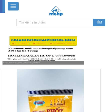
Muachung 310 Hai Bà Trưng (Cát Dài), Lê Chân, Hải Phòng / 0977390958
8-18h30 thứ 2 - thứ 7, 8-11h30 sáng Chủ nhật, nghỉ chiều CN