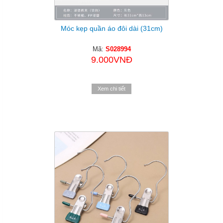
Móc kẹp quần áo đôi dài (31cm)
Mã:
S028994
9.000VNĐ
Xem chi tiết