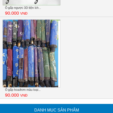
Ô gấp ngược 3D tiện ích...
90.000
VNĐ
Ô gấp hoa/trơn màu loại...
90.000
VNĐ
DANH MỤC SẢN PHẨM