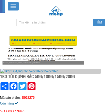
Muachung 310 Hai Bà Trưng (Cát Dài), Lê Chân, Hải Phòng / 0977390958
8-18h30 thứ 2 - thứ 7, 8-11h30 sáng Chủ nhật, nghỉ chiều CN
1KG TÚI ĐỰNG RÁC 5KG/10KG/15KG/20KG
Share
Facebook
Twitter
Pinterest
Mã sản phẩm:
S028275
Còn hàng
30.000 VNĐ