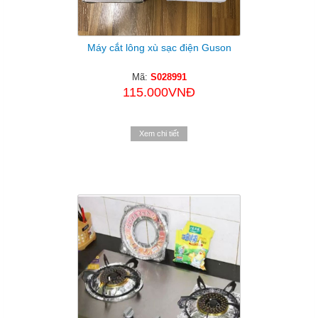
Máy cắt lông xù sạc điện Guson
Mã:
S028991
115.000VNĐ
Xem chi tiết