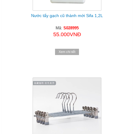
Nước tẩy gạch cũ thành mới Sifa 1,2L
Mã:
S028995
55.000VNĐ
Xem chi tiết