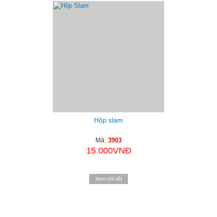
Hộp slam
Mã:
3903
15.000VNĐ
Xem chi tiết