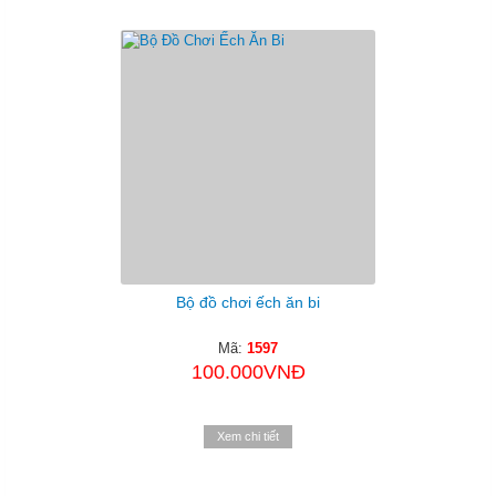
Bộ đồ chơi ếch ăn bi
Mã:
1597
100.000VNĐ
Xem chi tiết