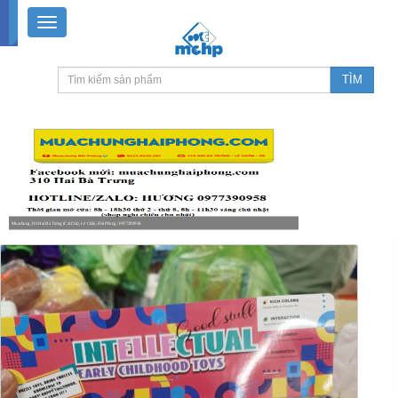
Muachung 310 Hai Bà Trưng (Cát Dài), Lê Chân, Hải Phòng / 0977390958
8-18h30 thứ 2 - thứ 7, 8-11h30 sáng Chủ nhật, nghỉ chiều CN