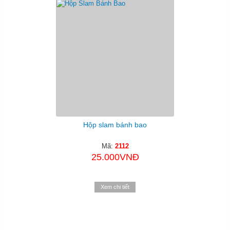
Hộp slam bánh bao
Mã:
2112
25.000VNĐ
Xem chi tiết