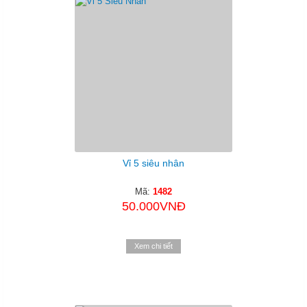
Vỉ 5 siêu nhân
Mã:
1482
50.000VNĐ
Xem chi tiết