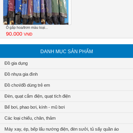
Ô gấp hoa/trơn màu loại...
90.000
VNĐ
DANH MỤC SẢN PHẨM
Đồ gia dụng
Đồ nhựa gia đình
Đồ chơi/đồ dùng trẻ em
Đèn, quạt cắm điện, quạt tích điện
Bể bơi, phao bơi, kính - mũ bơi
Các loại chiếu, chăn, thảm
Máy xay, ép, bếp lẩu nướng điện, đèn sưởi, tủ sấy quần áo