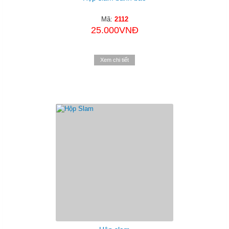
Mã:
2112
25.000VNĐ
Xem chi tiết