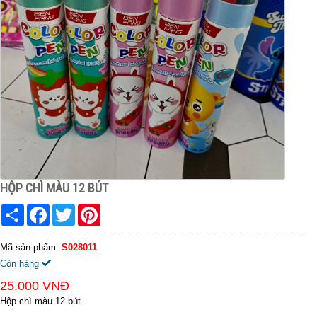
HỘP CHÌ MÀU 12 BÚT
Share
Facebook
Twitter
Pinterest
Mã sản phẩm:
S028011
Còn hàng
25.000 VNĐ
Hộp chì màu 12 bút