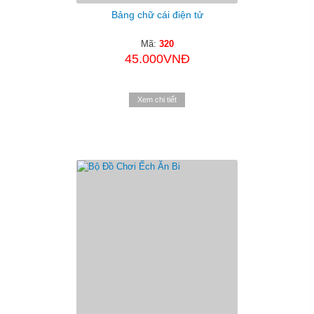
Bảng chữ cái điện tử
Mã:
320
45.000VNĐ
Xem chi tiết