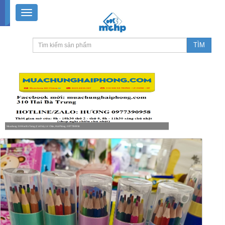
Muachung 310 Hai Bà Trưng (Cát Dài), Lê Chân, Hải Phòng / 0977390958
8-18h30 thứ 2 - thứ 7, 8-11h30 sáng Chủ nhật, nghỉ chiều CN