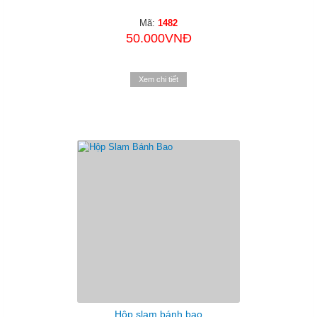
Mã:
1482
50.000VNĐ
Xem chi tiết
Hộp slam bánh bao