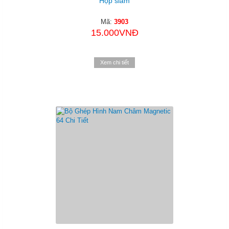
Hộp slam
Mã:
3903
15.000VNĐ
Xem chi tiết