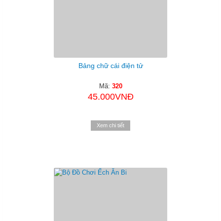
Bảng chữ cái điện tử
Mã:
320
45.000VNĐ
Xem chi tiết