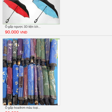
Ô gấp ngược 3D tiện ích...
90.000
VNĐ
Ô gấp hoa/trơn màu loại...