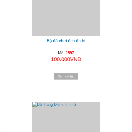
Bộ đồ chơi ếch ăn bi
Mã:
1597
100.000VNĐ
Xem chi tiết