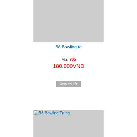
Bộ Bowling to
Mã:
705
180.000VNĐ
Xem chi tiết