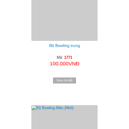
Bộ Bowling trung
Mã:
1771
100.000VNĐ
Xem chi tiết