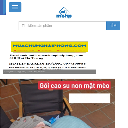
Muachung 310 Hai Bà Trưng (Cát Dài), Lê Chân, Hải Phòng / 0977390958
8-18h30 thứ 2 - thứ 7, 8-11h30 sáng Chủ nhật, nghỉ chiều CN