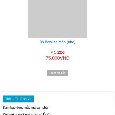
Bộ Bowling mèo (nhỏ)
Mã:
1250
75.000VNĐ
Xem chi tiết
Thông Tin Dịch Vụ
Đảm bảo đúng mẫu mã sản phẩm
Đổi mới trong 7 ngày nếu có lỗi (*)