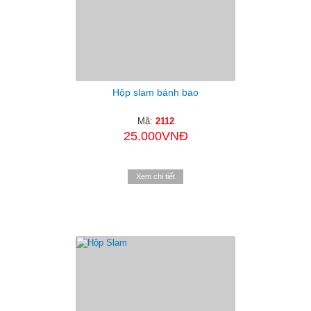
Hộp slam bánh bao
Mã:
2112
25.000VNĐ
Xem chi tiết