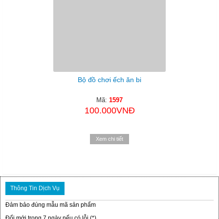
Bộ đồ chơi ếch ăn bi
Mã:
1597
100.000VNĐ
Xem chi tiết
Thông Tin Dịch Vụ
Đảm bảo đúng mẫu mã sản phẩm
Đổi mới trong 7 ngày nếu có lỗi (*)