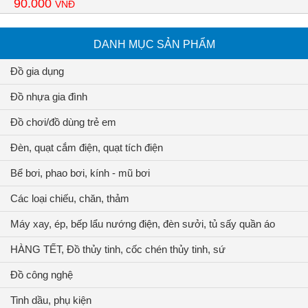
90.000
VNĐ
DANH MỤC SẢN PHẨM
Đồ gia dụng
Đồ nhựa gia đình
Đồ chơi/đồ dùng trẻ em
Đèn, quạt cắm điện, quạt tích điện
Bể bơi, phao bơi, kính - mũ bơi
Các loại chiếu, chăn, thảm
Máy xay, ép, bếp lẩu nướng điện, đèn sưởi, tủ sấy quần áo
HÀNG TẾT, Đồ thủy tinh, cốc chén thủy tinh, sứ
Đồ công nghệ
Tinh dầu, phụ kiện