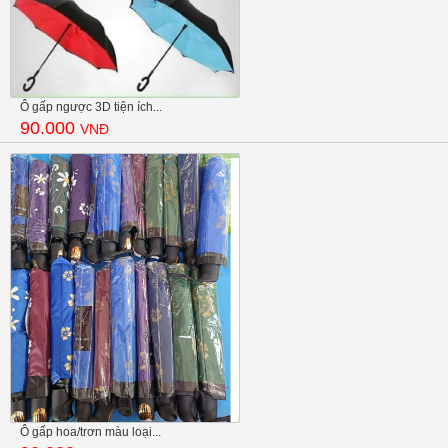
Ô gấp ngược 3D tiện ích...
90.000
VNĐ
Ô gấp hoa/trơn màu loại...