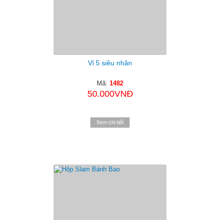
Vỉ 5 siêu nhân
Mã:
1482
50.000VNĐ
Xem chi tiết