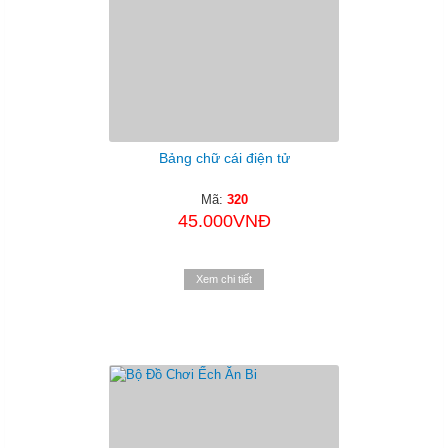
Bảng chữ cái điện tử
Mã:
320
45.000VNĐ
Xem chi tiết