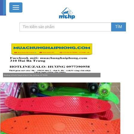
Muachung 310 Hai Bà Trưng (Cát Dài), Lê Chân, Hải Phòng / 0977390958
8-18h30 thứ 2 - thứ 7, 8-11h30 sáng Chủ nhật, nghỉ chiều CN