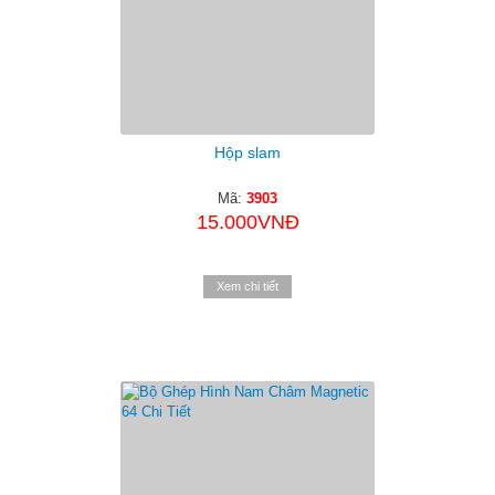
Hộp slam
Mã:
3903
15.000VNĐ
Xem chi tiết