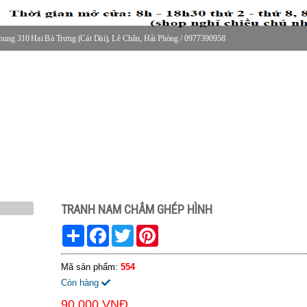
ung 310 Hai Bà Trưng (Cát Dài), Lê Chân, Hải Phòng / 0977390958
30 thứ 2 - thứ 7, 8-11h30 sáng Chủ nhật, nghỉ chiều CN
TRANH NAM CHÂM GHÉP HÌNH
Share
Facebook
Twitter
Pinterest
Mã sản phẩm:
554
Còn hàng
90.000 VNĐ