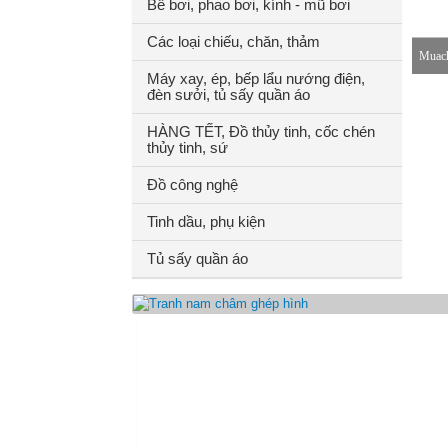
Bể bơi, phao bơi, kính - mũ bơi
Các loại chiếu, chăn, thảm
Muach
Máy xay, ép, bếp lẩu nướng điện,
đèn sưởi, tủ sấy quần áo
8-18h
HÀNG TẾT, Đồ thủy tinh, cốc chén
thủy tinh, sứ
Đồ công nghệ
Tinh dầu, phụ kiện
Tủ sấy quần áo