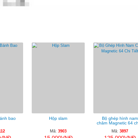
ản Phẩm Cùng Loại
ánh bao
Hộp slam
Bộ ghép hình nam
châm Magnetic 64 chi
112
Mã:
3903
Mã:
3897
0VNĐ
15.000VNĐ
125.000VNĐ