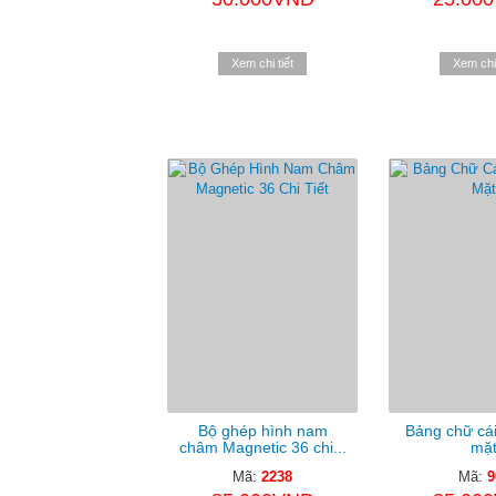
Xem chi tiết
Xem chi 
Bộ ghép hình nam
Bảng chữ cái
châm Magnetic 36 chi...
mặ
Mã:
2238
Mã:
9