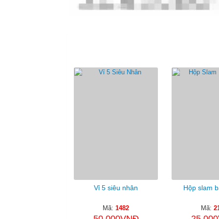
S
Vỉ 5 siêu nhân
Hộp slam b
Mã:
1482
Mã:
2
50.000VNĐ
25.00