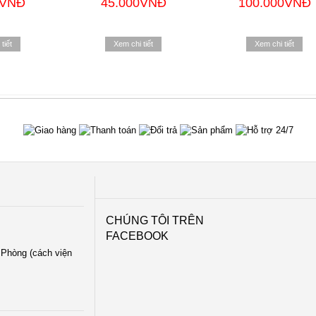
0VNĐ
45.000VNĐ
100.000VNĐ
tiết
Xem chi tiết
Xem chi tiết
CHÚNG TÔI TRÊN
FACEBOOK
i Phòng (cách viện