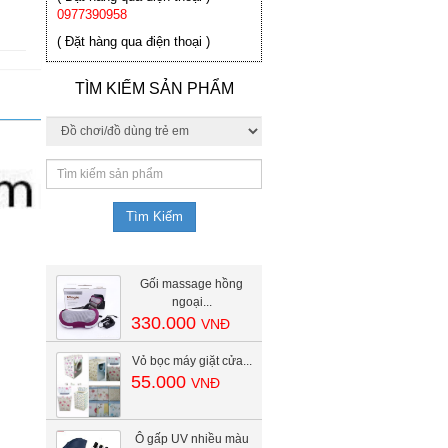
0977390958
( Đặt hàng qua điện thoại )
TÌM KIẾM SẢN PHẨM
Gối massage hồng
ngoại...
330.000
VNĐ
Vỏ bọc máy giặt cửa...
55.000
VNĐ
Ô gấp UV nhiều màu