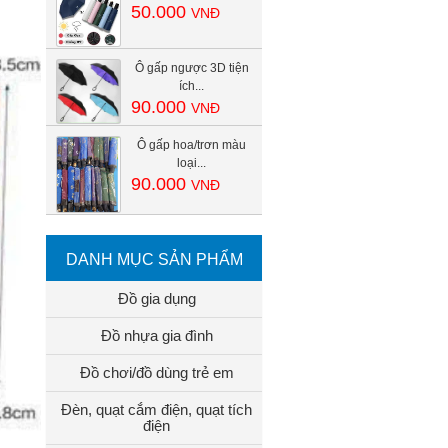
50.000
VNĐ
Ô gấp ngược 3D tiện
ích...
90.000
VNĐ
Ô gấp hoa/trơn màu
loại...
90.000
VNĐ
DANH MỤC SẢN PHẨM
Đồ gia dụng
Đồ nhựa gia đình
Đồ chơi/đồ dùng trẻ em
Đèn, quạt cắm điện, quạt tích
điện