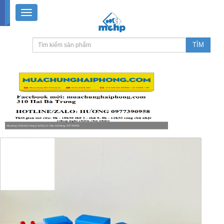
Muachung 310 Hai Bà Trưng (Cát Dài), Lê Chân, Hải Phòng / 0977390958
8-18h30 thứ 2 - thứ 7, 8-11h30 sáng Chủ nhật, nghỉ chiều CN