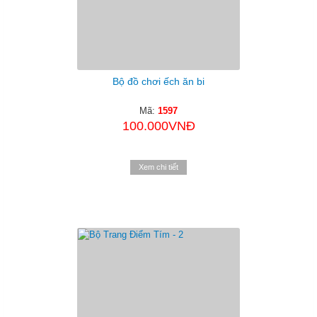
Bộ đồ chơi ếch ăn bi
Mã:
1597
100.000VNĐ
Xem chi tiết