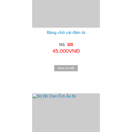
Bảng chữ cái điện tử
Mã:
320
45.000VNĐ
Xem chi tiết