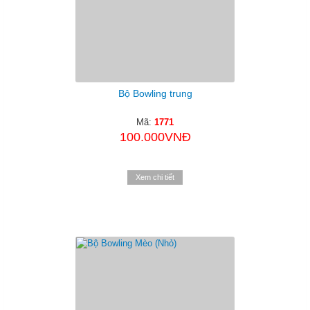
Bộ Bowling trung
Mã:
1771
100.000VNĐ
Xem chi tiết