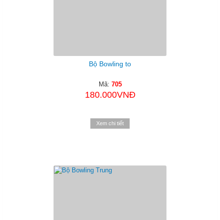
Bộ Bowling to
Mã:
705
180.000VNĐ
Xem chi tiết