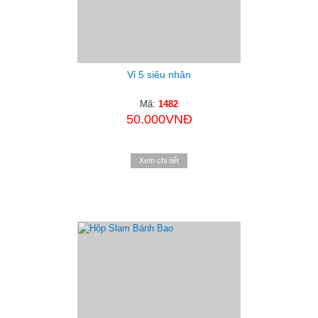
Vỉ 5 siêu nhân
Mã:
1482
50.000VNĐ
Xem chi tiết