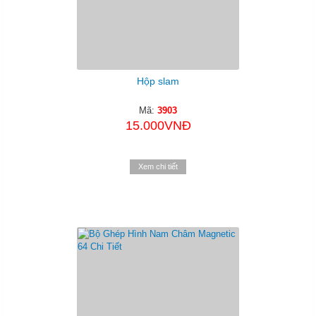
Hộp slam
Mã:
3903
15.000VNĐ
Xem chi tiết