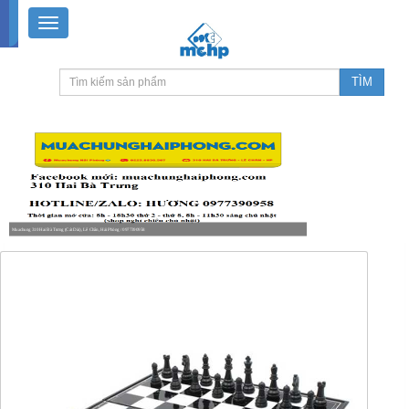
Muachung 310 Hai Bà Trưng (Cát Dài), Lê Chân, Hải Phòng / 0977390958
8-18h30 thứ 2 - thứ 7, 8-11h30 sáng Chủ nhật, nghỉ chiều CN