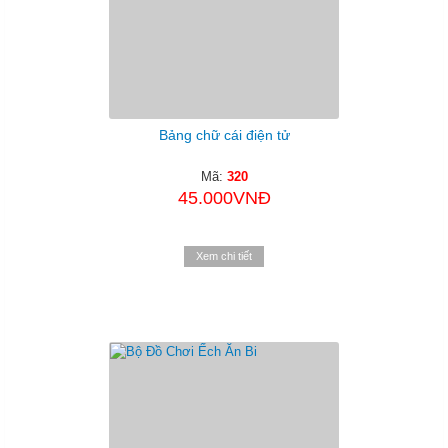
Bảng chữ cái điện tử
Mã:
320
45.000VNĐ
Xem chi tiết