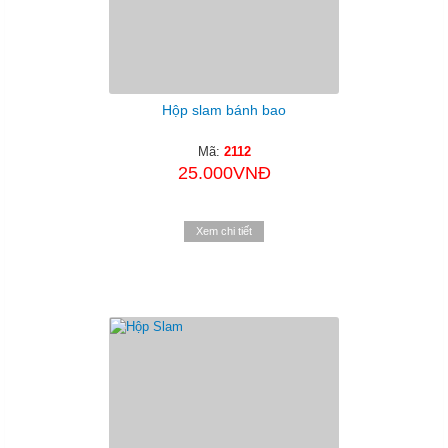
Hộp slam bánh bao
Mã:
2112
25.000VNĐ
Xem chi tiết