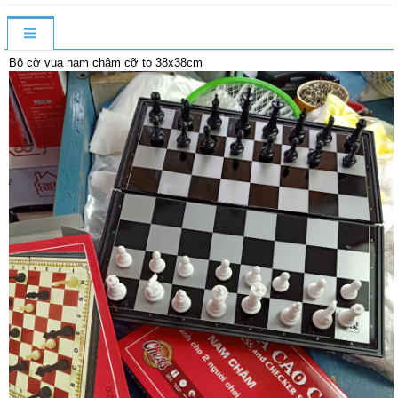
Bộ cờ vua nam châm cỡ to 38x38cm