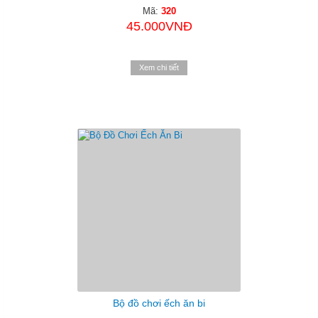
Mã:
320
45.000VNĐ
Xem chi tiết
Bộ đồ chơi ếch ăn bi