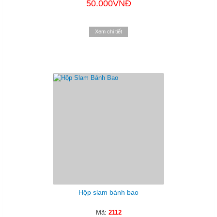
50.000VNĐ
Xem chi tiết
Hộp slam bánh bao
Mã:
2112