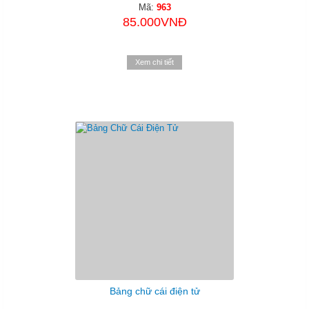
Mã:
963
85.000VNĐ
Xem chi tiết
Bảng chữ cái điện tử