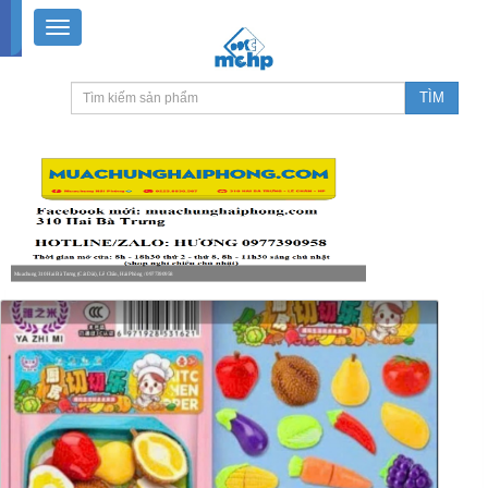
Muachung 310 Hai Bà Trưng (Cát Dài), Lê Chân, Hải Phòng / 0977390958
8-18h30 thứ 2 - thứ 7, 8-11h30 sáng Chủ nhật, nghỉ chiều CN