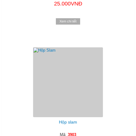
25.000VNĐ
Xem chi tiết
Hộp slam
Mã:
3903