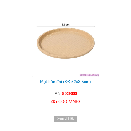
Mẹt bún đại (ĐK 52x3.5cm)
Mã:
S029000
45.000 VNĐ
Xem chi tiết