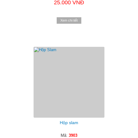
25.000 VNĐ
Xem chi tiết
Hộp slam
Mã:
3903