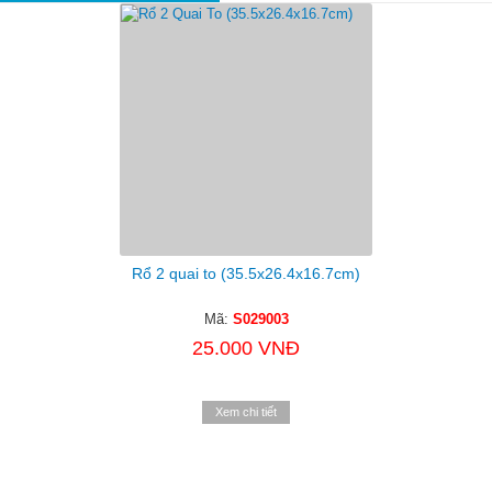
Rổ 2 quai to (35.5x26.4x16.7cm)
Mã:
S029003
25.000 VNĐ
Xem chi tiết