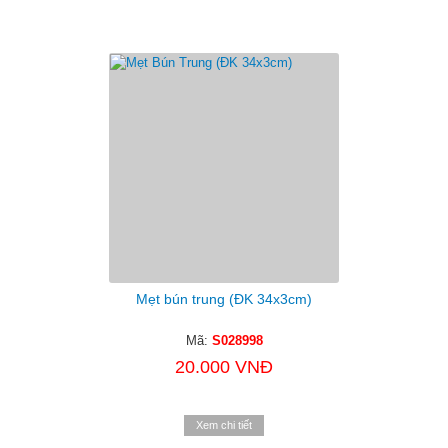
Mẹt bún trung (ĐK 34x3cm)
Mã:
S028998
20.000 VNĐ
Xem chi tiết