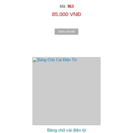
Mã:
963
85.000 VNĐ
Xem chi tiết
Bảng chữ cái điện tử