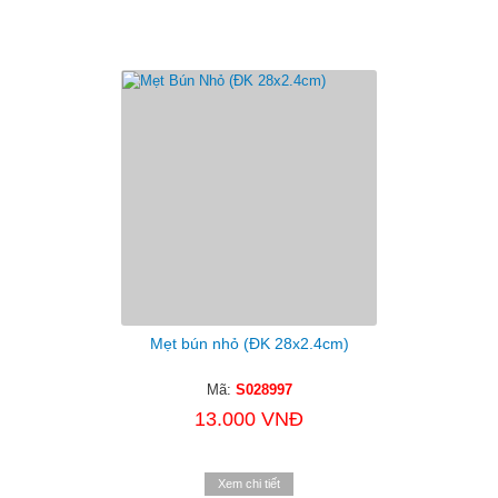
Mẹt bún nhỏ (ĐK 28x2.4cm)
Mã:
S028997
13.000 VNĐ
Xem chi tiết