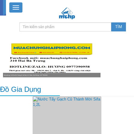
Muachung 310 Hai Bà Trưng (Cát Dài), Lê Chân, Hải Phòng / 0977390958
8-18h30 thứ 2 - thứ 7, 8-11h30 sáng Chủ nhật, nghỉ chiều CN
Đồ Gia Dụng