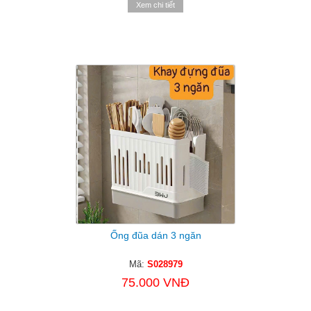
Xem chi tiết
Ống đũa dán 3 ngăn
Mã:
S028979
75.000 VNĐ