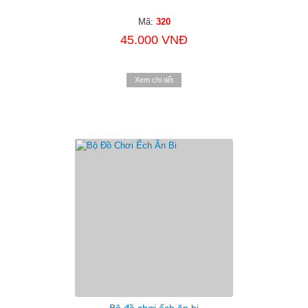
Mã:
320
45.000 VNĐ
Xem chi tiết
Bộ đồ chơi ếch ăn bi