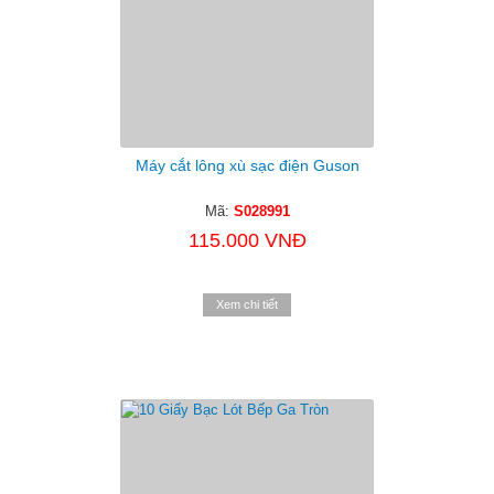
Máy cắt lông xù sạc điện Guson
Mã:
S028991
115.000 VNĐ
Xem chi tiết