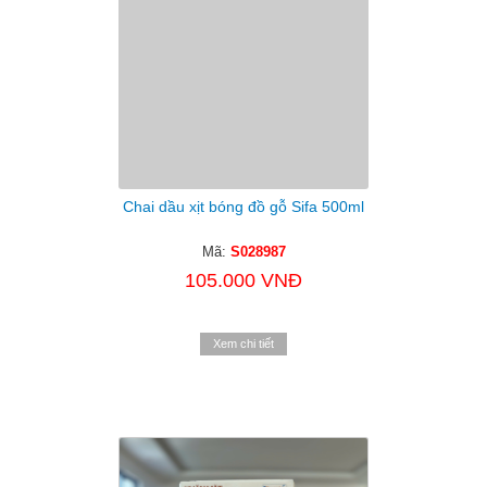
Chai dầu xịt bóng đồ gỗ Sifa 500ml
Mã:
S028987
105.000 VNĐ
Xem chi tiết