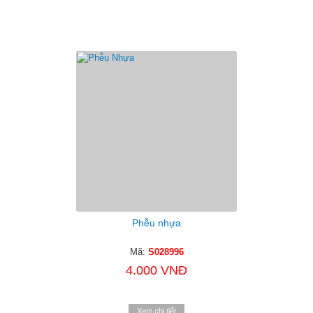
Phễu nhựa
Mã:
S028996
4.000 VNĐ
Xem chi tiết