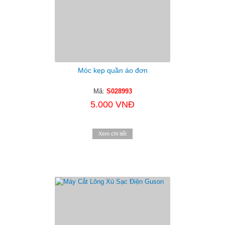
Móc kẹp quần áo đơn
Mã:
S028993
5.000 VNĐ
Xem chi tiết