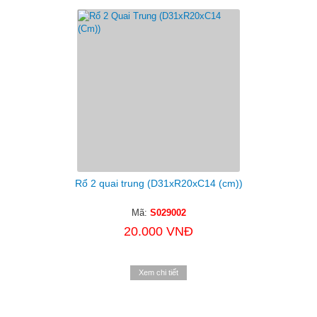
Rổ 2 quai trung (D31xR20xC14 (cm))
Mã:
S029002
20.000 VNĐ
Xem chi tiết