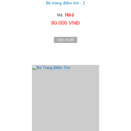
Bộ trang điểm tím - 2
Mã:
782-2
80.000 VNĐ
Xem chi tiết