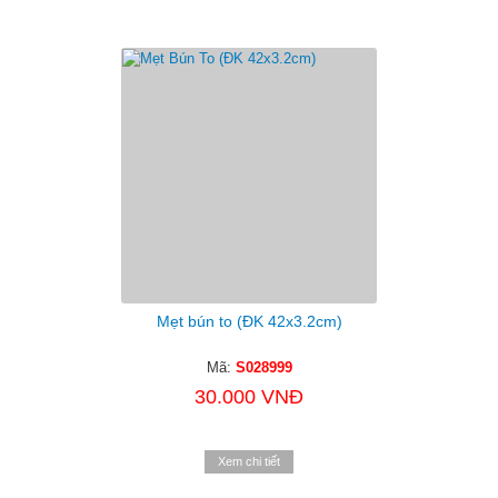
Mẹt bún to (ĐK 42x3.2cm)
Mã:
S028999
30.000 VNĐ
Xem chi tiết