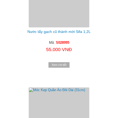
Nước tẩy gạch cũ thành mới Sifa 1,2L
Mã:
S028995
55.000 VNĐ
Xem chi tiết