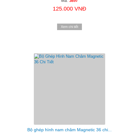
Mã:
3897
125.000 VNĐ
Xem chi tiết
Bộ ghép hình nam châm Magnetic 36 chi...