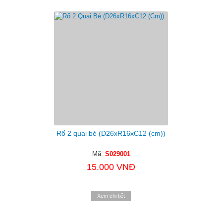
Rổ 2 quai bé (D26xR16xC12 (cm))
Mã:
S029001
15.000 VNĐ
Xem chi tiết