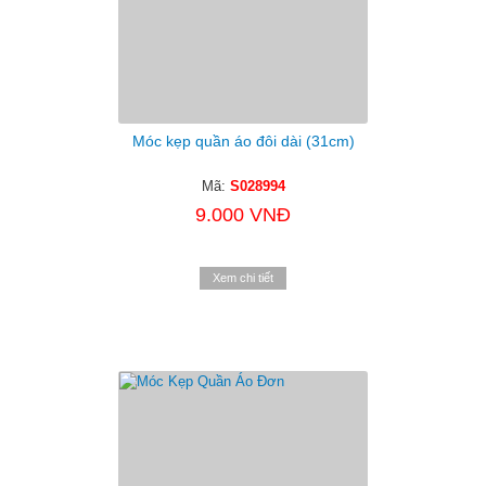
Móc kẹp quần áo đôi dài (31cm)
Mã:
S028994
9.000 VNĐ
Xem chi tiết