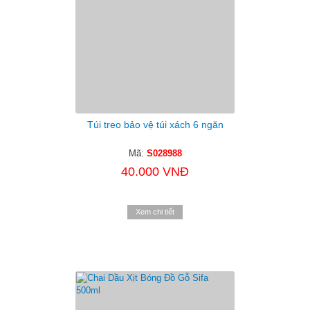
Túi treo bảo vệ túi xách 6 ngăn
Mã:
S028988
40.000 VNĐ
Xem chi tiết