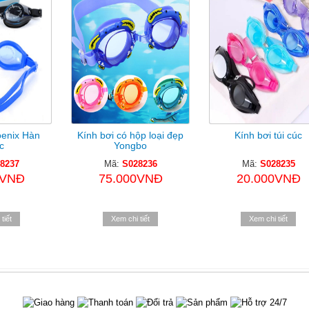
oenix Hàn
Kính bơi có hộp loại đẹp
Kính bơi túi cúc
c
Yongbo
8237
Mã:
S028236
Mã:
S028235
0VNĐ
75.000VNĐ
20.000VNĐ
tiết
Xem chi tiết
Xem chi tiết