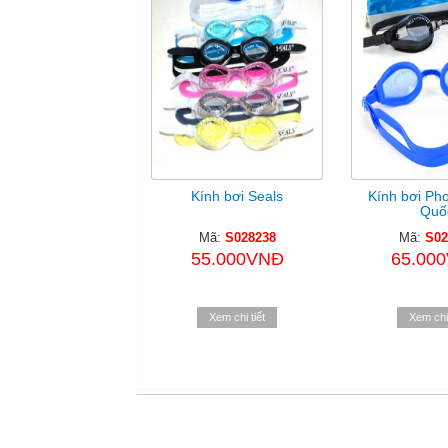
Kính bơi Seals
Kính bơi Ph
Quố
Mã:
S028238
Mã:
S02
55.000VNĐ
65.00
Xem chi tiết
Xem chi 