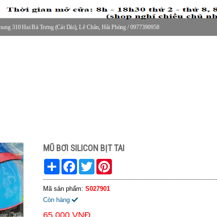
ung 310 Hai Bà Trưng (Cát Dài), Lê Chân, Hải Phòng / 0977390958
30 thứ 2 - thứ 7, 8-11h30 sáng Chủ nhật, nghỉ chiều CN
MŨ BƠI SILICON BỊT TAI
Share
Facebook
Twitter
Pinterest
Mã sản phẩm:
S027901
Còn hàng
65.000 VNĐ