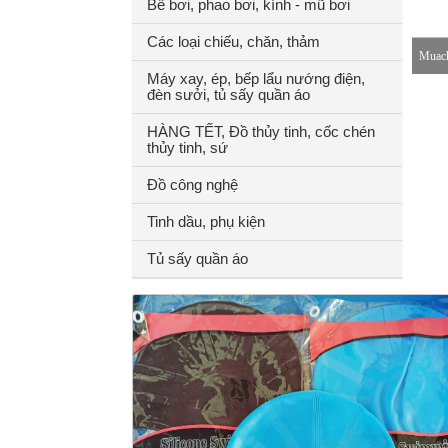
Bể bơi, phao bơi, kính - mũ bơi
Các loại chiếu, chăn, thảm
Muach
Máy xay, ép, bếp lẩu nướng điện,
đèn sưởi, tủ sấy quần áo
8-18h
HÀNG TẾT, Đồ thủy tinh, cốc chén
thủy tinh, sứ
Đồ công nghệ
Tinh dầu, phụ kiện
Tủ sấy quần áo