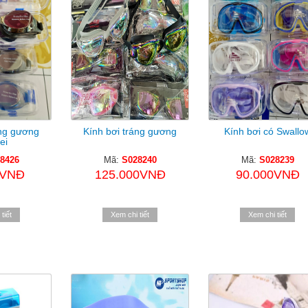
áng gương
Kính bơi tráng gương
Kính bơi có Swallo
ei
8426
Mã:
S028240
Mã:
S028239
0VNĐ
125.000VNĐ
90.000VNĐ
tiết
Xem chi tiết
Xem chi tiết