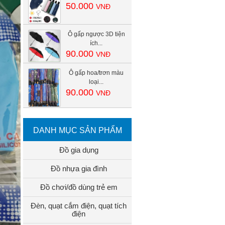
50.000
VNĐ
Ô gấp ngược 3D tiện
ích...
90.000
VNĐ
Ô gấp hoa/trơn màu
loại...
90.000
VNĐ
DANH MỤC SẢN PHẨM
Đồ gia dụng
Đồ nhựa gia đình
Đồ chơi/đồ dùng trẻ em
Đèn, quạt cắm điện, quạt tích
điện