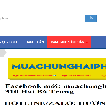
- QUY ĐỊNH
THANH TOÁN
DANH MỤC SẢN PHẨM
i