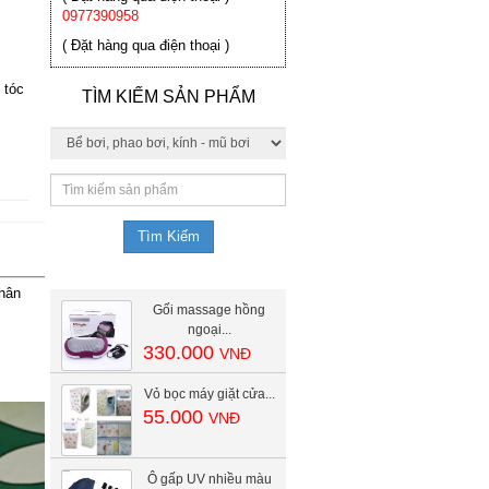
0977390958
( Đặt hàng qua điện thoại )
 tóc
TÌM KIẾM SẢN PHẨM
nhân
Gối massage hồng
ngoại...
330.000
VNĐ
Vỏ bọc máy giặt cửa...
55.000
VNĐ
Ô gấp UV nhiều màu