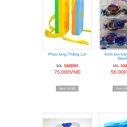
Phao lưng Thắng Lợi
Kính bơi tr
Wenf
Mã:
S028593
Mã:
S02
75.000VNĐ
55.00
Xem chi tiết
Xem chi 