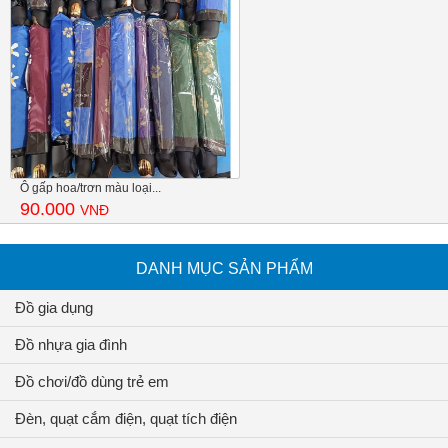
Ô gấp hoa/trơn màu loại...
90.000
VNĐ
DANH MỤC SẢN PHẨM
Đồ gia dụng
Đồ nhựa gia đình
Đồ chơi/đồ dùng trẻ em
Đèn, quạt cắm điện, quạt tích điện