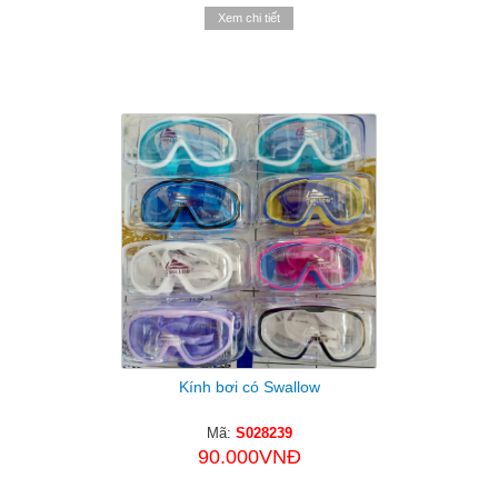
Xem chi tiết
Kính bơi có Swallow
Mã:
S028239
90.000VNĐ