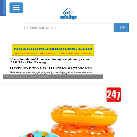
Muachung 310 Hai Bà Trưng (Cát Dài), Lê Chân, Hải Phòng / 0977390958
8-18h30 thứ 2 - thứ 7, 8-11h30 sáng Chủ nhật, nghỉ chiều CN