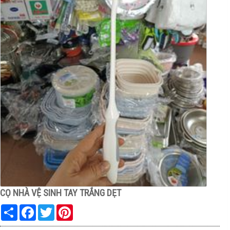
CỌ NHÀ VỆ SINH TAY TRẮNG DẸT
Share
Facebook
Twitter
Pinterest