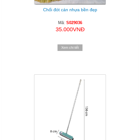
Chổi đót cán nhựa bền đẹp
Mã:
S029036
35.000VNĐ
Xem chi tiết