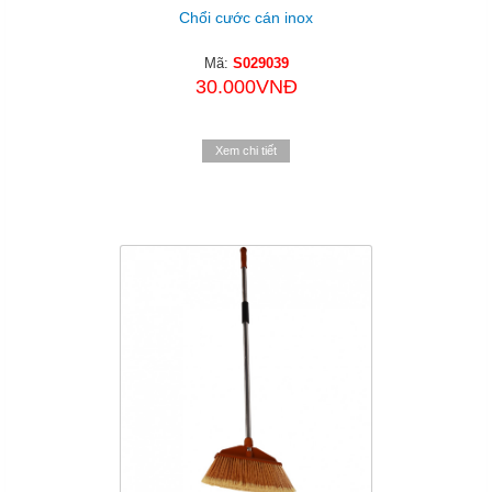
Chổi cước cán inox
Mã:
S029039
30.000VNĐ
Xem chi tiết