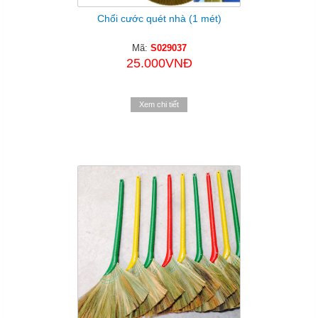
Chổi cước quét nhà (1 mét)
Mã:
S029037
25.000VNĐ
Xem chi tiết