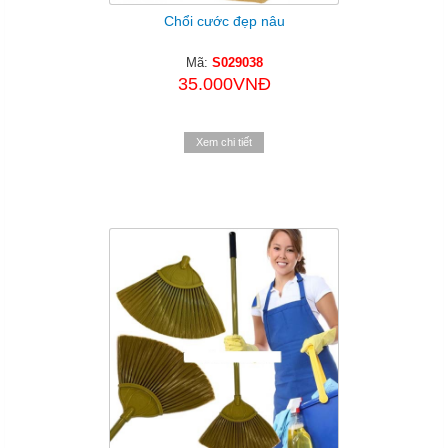
Chổi cước đẹp nâu
Mã:
S029038
35.000VNĐ
Xem chi tiết