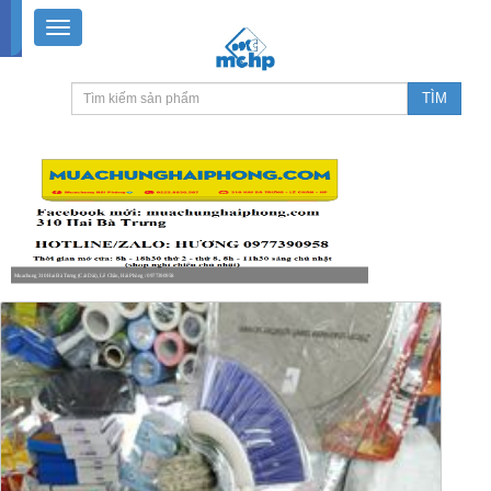
Muachung 310 Hai Bà Trưng (Cát Dài), Lê Chân, Hải Phòng / 0977390958
8-18h30 thứ 2 - thứ 7, 8-11h30 sáng Chủ nhật, nghỉ chiều CN