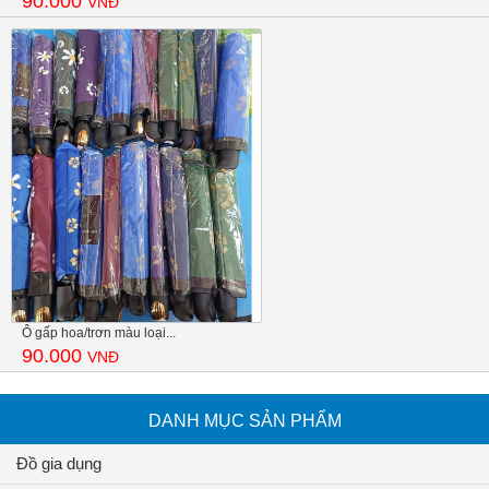
90.000
VNĐ
Ô gấp hoa/trơn màu loại...
90.000
VNĐ
DANH MỤC SẢN PHẨM
Đồ gia dụng