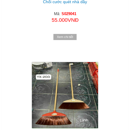
Chổi cước quét nhà dầy
Mã:
S029041
55.000VNĐ
Xem chi tiết