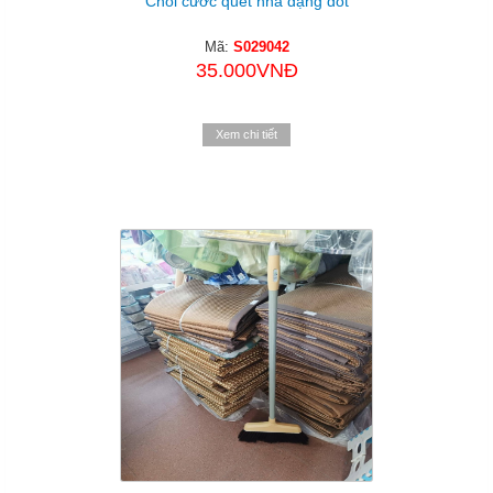
Chổi cước quét nhà dạng đót
Mã:
S029042
35.000VNĐ
Xem chi tiết