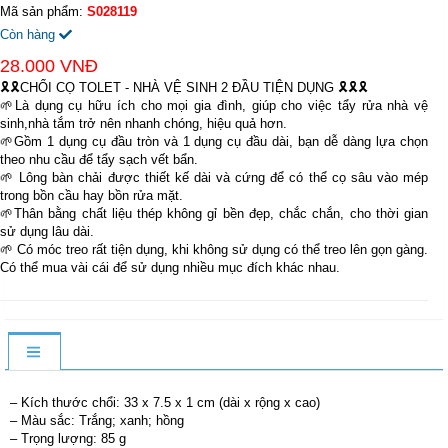
Mã sản phẩm:
S028119
Còn hàng
28.000 VNĐ
🎗️🎗️CHỔI CỌ TOLET - NHÀ VỆ SINH 2 ĐẦU TIỆN DỤNG 🎗️🎗️🎗️
🌱Là dụng cụ hữu ích cho mọi gia đình, giúp cho việc tẩy rửa nhà vệ
sinh,nhà tắm trở nên nhanh chóng, hiệu quả hơn.
🌱Gồm 1 dụng cụ đầu tròn và 1 dụng cụ đầu dài, bạn dễ dàng lựa chọn
theo nhu cầu để tẩy sạch vết bẩn.
🌱 Lông bàn chải được thiết kế dài và cứng để có thể cọ sâu vào mép
trong bồn cầu hay bồn rửa mặt.
🌱Thân bằng chất liệu thép không gỉ bền đẹp, chắc chắn, cho thời gian
sử dụng lâu dài.
🌱 Có móc treo rất tiện dụng, khi không sử dụng có thể treo lên gọn gàng.
Có thể mua vài cái để sử dụng nhiều mục đích khác nhau.
– Kích thước chổi: 33 x 7.5 x 1 cm (dài x rộng x cao)
– Màu sắc: Trắng; xanh; hồng
– Trọng lượng: 85 g