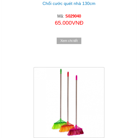
Chổi cước quét nhà 130cm
Mã:
S029040
65.000VNĐ
Xem chi tiết