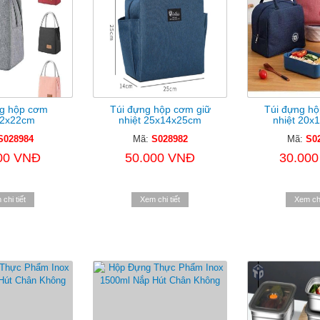
ng hộp cơm
Túi đựng hộp cơm giữ
Túi đựng hộ
2x22cm
nhiệt 25x14x25cm
nhiệt 20x
S028984
Mã:
S028982
Mã:
S0
00 VNĐ
50.000 VNĐ
30.00
chi tiết
Xem chi tiết
Xem chi