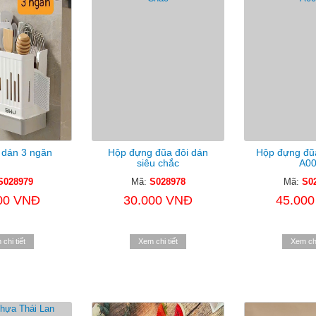
 dán 3 ngăn
Hộp đựng đũa đôi dán
Hộp đựng đũ
siêu chắc
A0
S028979
Mã:
S028978
Mã:
S0
00 VNĐ
30.000 VNĐ
45.00
chi tiết
Xem chi tiết
Xem chi