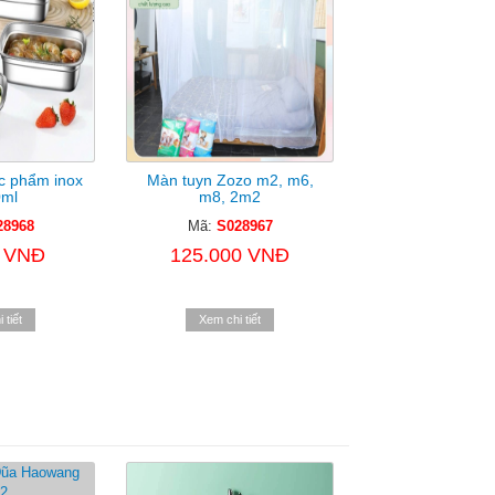
c phẩm inox
Màn tuyn Zozo m2, m6,
ml
m8, 2m2
28968
Mã:
S028967
0 VNĐ
125.000 VNĐ
 tiết
Xem chi tiết