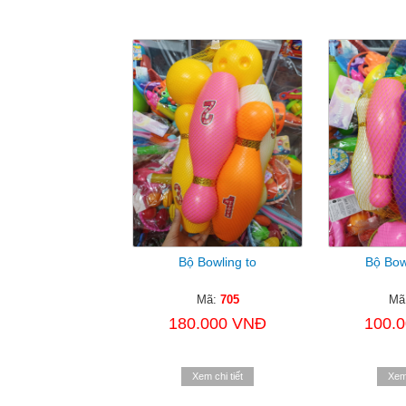
Bộ Bowling to
Bộ Bow
Mã:
705
Mã
180.000 VNĐ
100.
Xem chi tiết
Xem 