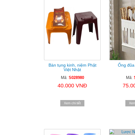
Bàn tụng kinh, niệm Phật
Ống đũa
Việt Nhật
Mã:
S028980
Mã:
40.000 VNĐ
75.0
Xem chi tiết
Xem 