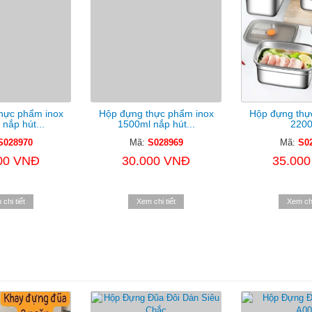
hực phẩm inox
Hộp đựng thực phẩm inox
Hộp đựng thự
nắp hút...
1500ml nắp hút...
2200
S028970
Mã:
S028969
Mã:
S0
00 VNĐ
30.000 VNĐ
35.00
chi tiết
Xem chi tiết
Xem chi