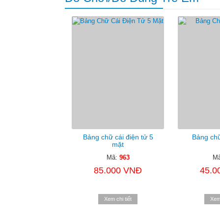
Bảng chữ cái điện tử 5
Bảng chữ
mặt
Mã:
963
M
85.000 VNĐ
45.0
Xem chi tiết
Xem 