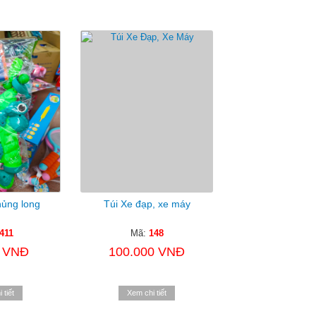
hủng long
Túi Xe đạp, xe máy
411
Mã:
148
0 VNĐ
100.000 VNĐ
 tiết
Xem chi tiết