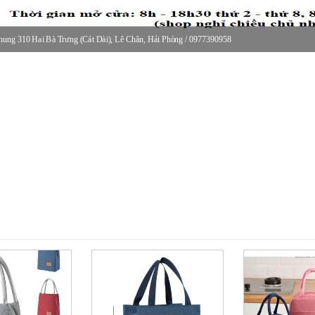
ung 310 Hai Bà Trưng (Cát Dài), Lê Chân, Hải Phòng / 0977390958
30 thứ 2 - thứ 7, 8-11h30 sáng Chủ nhật, nghỉ chiều CN