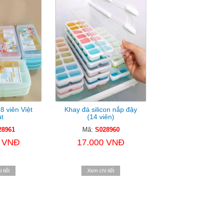
8 viên Việt
Khay đá silicon nắp đậy
t
(14 viên)
28961
Mã:
S028960
0 VNĐ
17.000 VNĐ
 tiết
Xem chi tiết