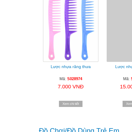
Lược nhựa răng thưa
Lược nh
Mã:
S028974
Mã:
7.000 VNĐ
15.0
Xem chi tiết
Xem 
Đồ Chơi/đồ Dùng Trẻ Em