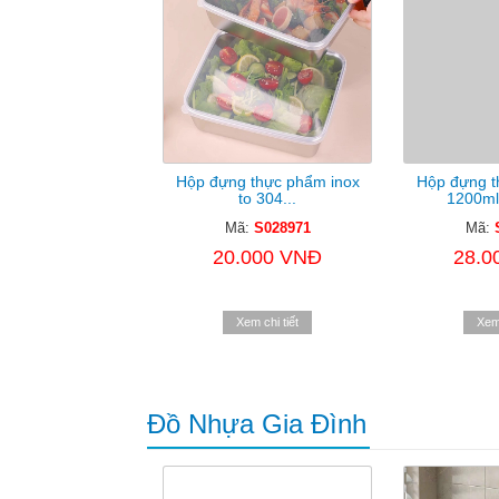
Hộp đựng thực phẩm inox
Hộp đựng t
to 304...
1200ml 
Mã:
S028971
Mã:
20.000 VNĐ
28.0
Xem chi tiết
Xem 
Đồ Nhựa Gia Đình