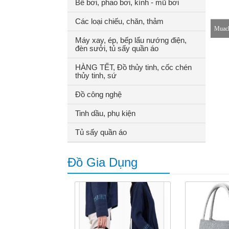
Bể bơi, phao bơi, kính - mũ bơi
Các loại chiếu, chăn, thảm
Muach
Máy xay, ép, bếp lẩu nướng điện,
đèn sưởi, tủ sấy quần áo
8-18h
HÀNG TẾT, Đồ thủy tinh, cốc chén
thủy tinh, sứ
Đồ công nghệ
Tinh dầu, phụ kiện
Tủ sấy quần áo
Đồ Gia Dụng