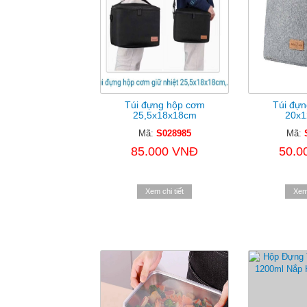
Túi đựng hộp cơm
Túi đự
25,5x18x18cm
20x1
Mã:
S028985
Mã:
85.000 VNĐ
50.0
Xem chi tiết
Xem 