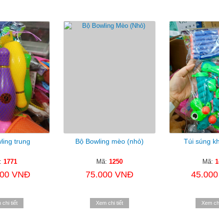
ling trung
Bộ Bowling mèo (nhỏ)
Túi súng k
:
1771
Mã:
1250
Mã:
1
000 VNĐ
75.000 VNĐ
45.00
chi tiết
Xem chi tiết
Xem chi