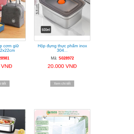
p cơm giữ
Hộp đựng thực phẩm inox
12x22cm
304...
28981
Mã:
S028972
0 VNĐ
20.000 VNĐ
 tiết
Xem chi tiết