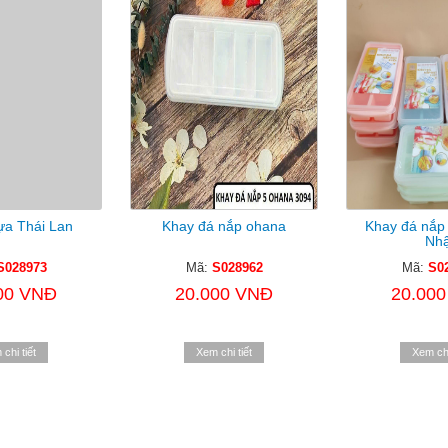
ựa Thái Lan
Khay đá nắp ohana
Khay đá nắp 
Nhậ
S028973
Mã:
S028962
Mã:
S0
00 VNĐ
20.000 VNĐ
20.00
chi tiết
Xem chi tiết
Xem chi