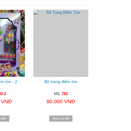
ểm tím - 2
Bộ trang điểm tím
82-2
Mã:
782
0 VNĐ
80.000 VNĐ
 tiết
Xem chi tiết