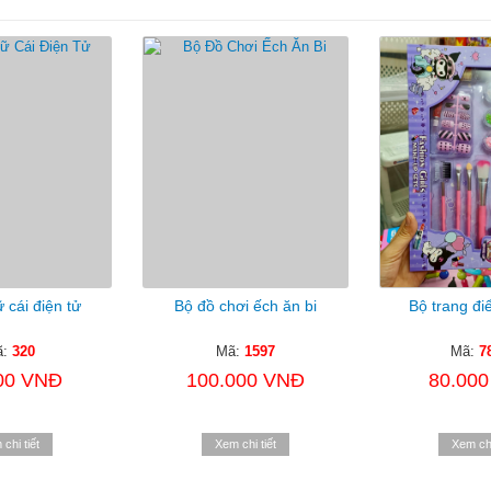
 cái điện tử
Bộ đồ chơi ếch ăn bi
Bộ trang đi
ã:
320
Mã:
1597
Mã:
7
00 VNĐ
100.000 VNĐ
80.00
chi tiết
Xem chi tiết
Xem chi